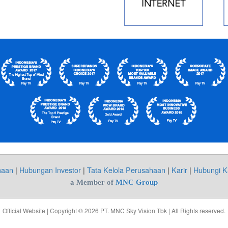
haan
|
Hubungan Investor
|
Tata Kelola Perusahaan
|
Karir
|
Hubungi K
a Member of
MNC Group
Official Website | Copyright © 2026 PT. MNC Sky Vision Tbk | All Rights reserved.