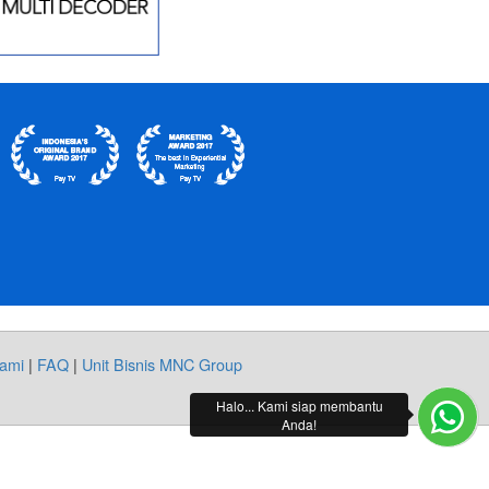
ami
|
FAQ
|
Unit Bisnis MNC Group
Halo... Kami siap membantu
Anda!