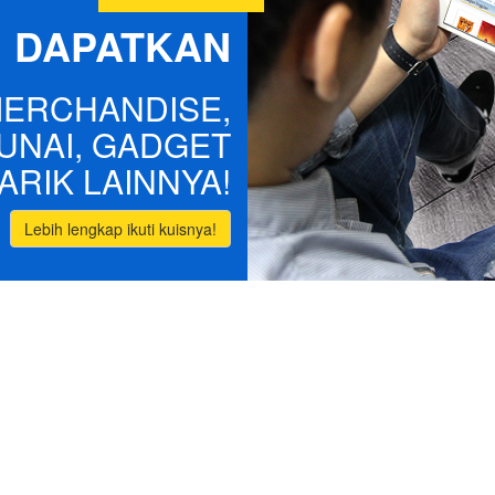
DAPATKAN
MERCHANDISE,
UNAI, GADGET
ARIK LAINNYA!
Lebih lengkap ikuti kuisnya!