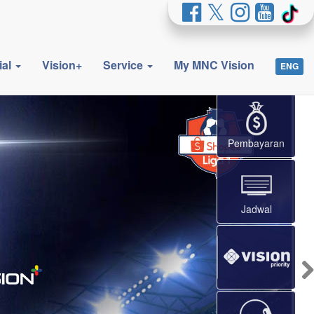
ial
Vision+
Service
My MNC Vision
ENG
×
Pembayaran
Jadwal